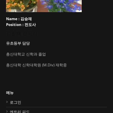
Name :
김승재
Position :
전도사
김승재 전도사
유초등부 담당
총신대학교 신학과 졸업
총신대학 신학대학원 (M.Div) 재학중
메뉴
로그인
엔트리 피드