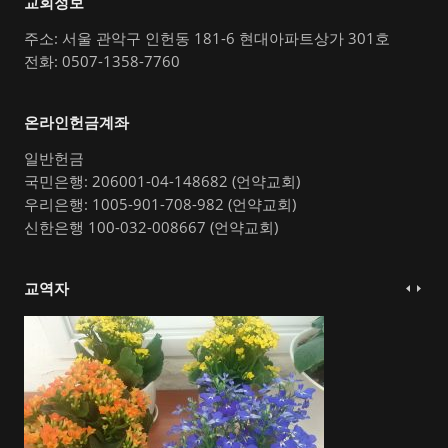
교회정보
주소: 서울 관악구 인헌동 181-6 현대아파트상가 301호
전화: 0507-1358-7760
온라인헌금계좌
일반헌금
국민은행: 206001-04-148682 (언약교회)
우리은행: 1005-901-708-982 (언약교회)
신한은행 100-032-008667 (언약교회)
교역자