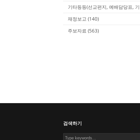
기타등등(선교편지, 예배담당표, 기
재정보고
(140)
주보자료
(563)
검색하기