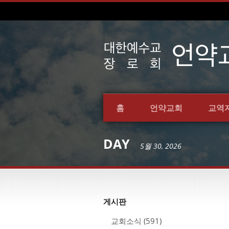
홈
언약교회
교역
DAY
5월 30, 2026
게시판
교회소식
(591)