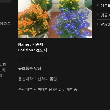
엔트
댓글 
대아파트
Word
Name :
김승재
Position :
전도사
김승재 전도사
약교회)
유초등부 담당
교회)
)
총신대학교 신학과 졸업
총신대학 신학대학원 (M.Div) 재학중