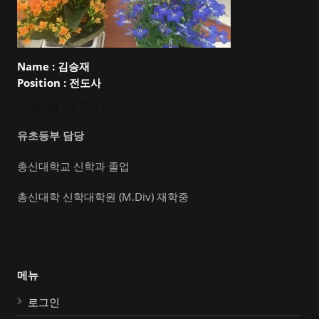
Name :
김승재
Position :
전도사
김승재 전도사
유초등부 담당
총신대학교 신학과 졸업
총신대학 신학대학원 (M.Div) 재학중
메뉴
로그인