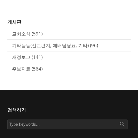
게시판
교회소식
(591)
기타등등(선교편지, 예배담당표, 기타)
(96)
재정보고
(141)
주보자료
(564)
검색하기