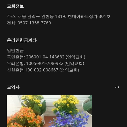
교회정보
주소: 서울 관악구 인헌동 181-6 현대아파트상가 301호
전화: 0507-1358-7760
온라인헌금계좌
일반헌금
국민은행: 206001-04-148682 (언약교회)
우리은행: 1005-901-708-982 (언약교회)
신한은행 100-032-008667 (언약교회)
교역자