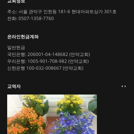
교회정보
주소: 서울 관악구 인헌동 181-6 현대아파트상가 301호
전화: 0507-1358-7760
온라인헌금계좌
일반헌금
국민은행: 206001-04-148682 (언약교회)
우리은행: 1005-901-708-982 (언약교회)
신한은행 100-032-008667 (언약교회)
교역자