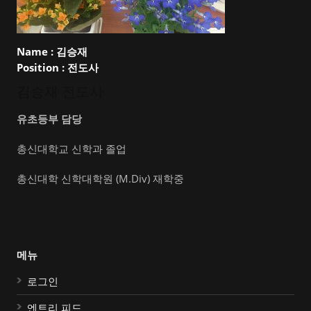
Name :
김승재
Position :
전도사
김승재 전도사
유초등부 담당
총신대학교 신학과 졸업
총신대학 신학대학원 (M.Div) 재학중
메뉴
로그인
엔트리 피드