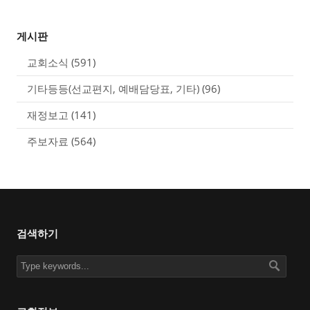
게시판
교회소식
(591)
기타등등(선교편지, 예배담당표, 기타)
(96)
재정보고
(141)
주보자료
(564)
검색하기