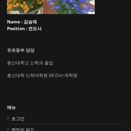
Name :
김승재
Position :
전도사
김승재 전도사
유초등부 담당
총신대학교 신학과 졸업
총신대학 신학대학원 (M.Div) 재학중
메뉴
로그인
엔트리 피드