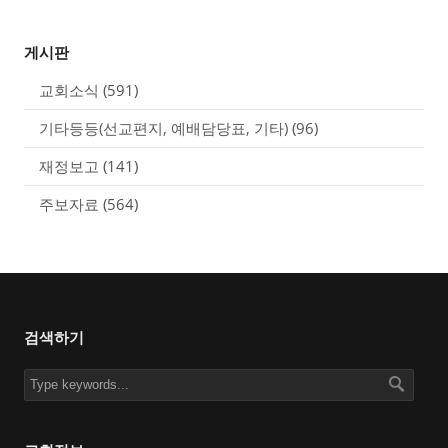
게시판
교회소식
(591)
기타등등(선교편지, 예배담당표, 기타)
(96)
재정보고
(141)
주보자료
(564)
검색하기