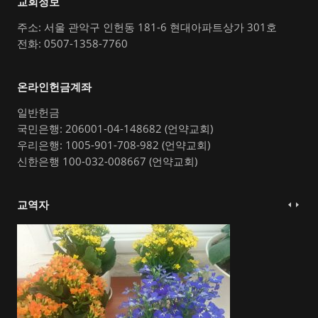
교회정보
주소: 서울 관악구 인헌동 181-6 현대아파트상가 301호
전화: 0507-1358-7760
온라인헌금계좌
일반헌금
국민은행: 206001-04-148682 (언약교회)
우리은행: 1005-901-708-982 (언약교회)
신한은행 100-032-008667 (언약교회)
교역자