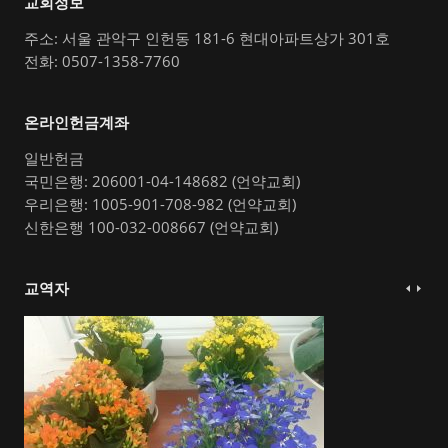
교회정보
주소: 서울 관악구 인헌동 181-6 현대아파트상가 301호
전화: 0507-1358-7760
온라인헌금계좌
일반헌금
국민은행: 206001-04-148682 (언약교회)
우리은행: 1005-901-708-982 (언약교회)
신한은행 100-032-008667 (언약교회)
교역자