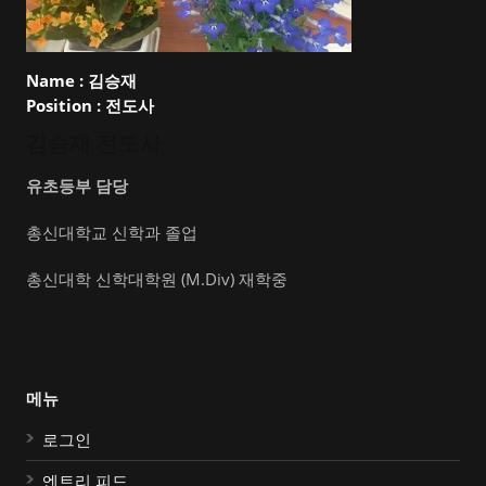
Name :
김승재
Position :
전도사
김승재 전도사
유초등부 담당
총신대학교 신학과 졸업
총신대학 신학대학원 (M.Div) 재학중
메뉴
로그인
엔트리 피드