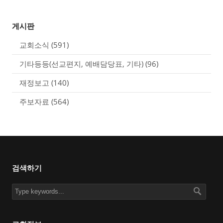
게시판
교회소식
(591)
기타등등(선교편지, 예배담당표, 기타)
(96)
재정보고
(140)
주보자료
(564)
검색하기