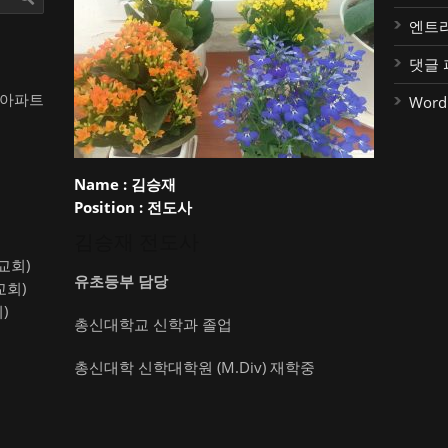
엔트
댓글 
대아파트
Word
Name :
김승재
Position :
전도사
김승재 전도사
약교회)
유초등부 담당
교회)
)
총신대학교 신학과 졸업
총신대학 신학대학원 (M.Div) 재학중