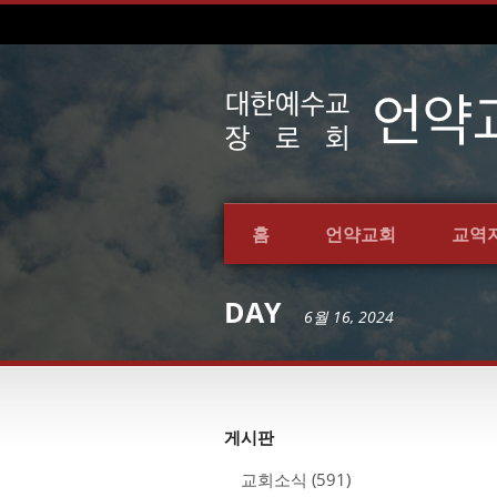
홈
언약교회
교역
DAY
6월 16, 2024
게시판
교회소식
(591)