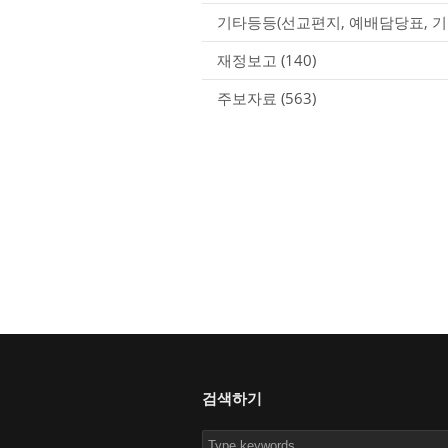
기타등등(선교편지, 예배담당표, 기
재정보고
(140)
주보자료
(563)
검색하기