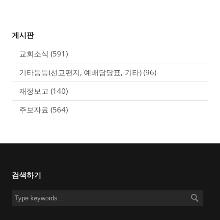
게시판
교회소식
(591)
기타등등(선교편지, 예배담당표, 기타)
(96)
재정보고
(140)
주보자료
(564)
검색하기