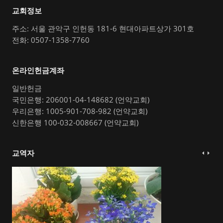
교회정보
주소: 서울 관악구 인헌동 181-6 현대아파트상가 301호
전화: 0507-1358-7760
온라인헌금계좌
일반헌금
국민은행: 206001-04-148682 (언약교회)
우리은행: 1005-901-708-982 (언약교회)
신한은행 100-032-008667 (언약교회)
교역자