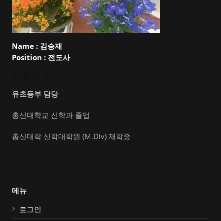
Name :
김승재
Position :
전도사
김승재 전도사
유초등부 담당
총신대학교 신학과 졸업
총신대학 신학대학원 (M.Div) 재학중
메뉴
로그인