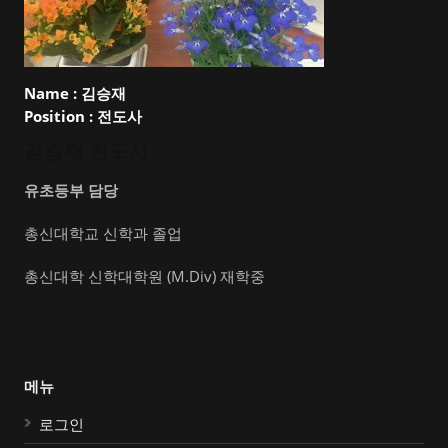
Name :
김승재
Position :
전도사
김승재 전도사
유초등부 담당
총신대학교 신학과 졸업
총신대학 신학대학원 (M.Div) 재학중
메뉴
로그인