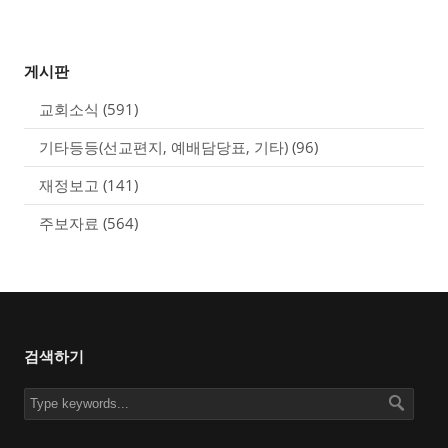
게시판
교회소식
(591)
기타등등(선교편지, 예배담당표, 기타)
(96)
재정보고
(141)
주보자료
(564)
검색하기