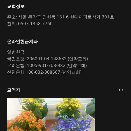
교회정보
주소: 서울 관악구 인헌동 181-6 현대아파트상가 301호
전화: 0507-1358-7760
온라인헌금계좌
일반헌금
국민은행: 206001-04-148682 (언약교회)
우리은행: 1005-901-708-982 (언약교회)
신한은행 100-032-008667 (언약교회)
교역자