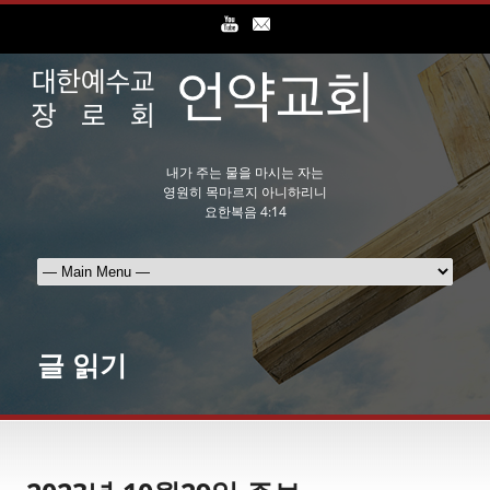
내가 주는 물을 마시는 자는
영원히 목마르지 아니하리니
요한복음 4:14
글 읽기