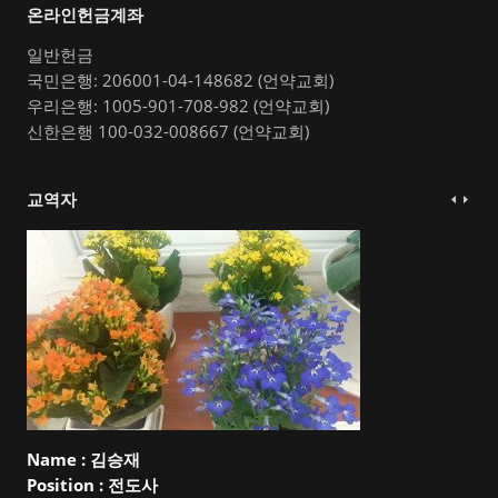
온라인헌금계좌
일반헌금
국민은행: 206001-04-148682 (언약교회)
우리은행: 1005-901-708-982 (언약교회)
신한은행 100-032-008667 (언약교회)
교역자
Name :
김승재
Position :
전도사