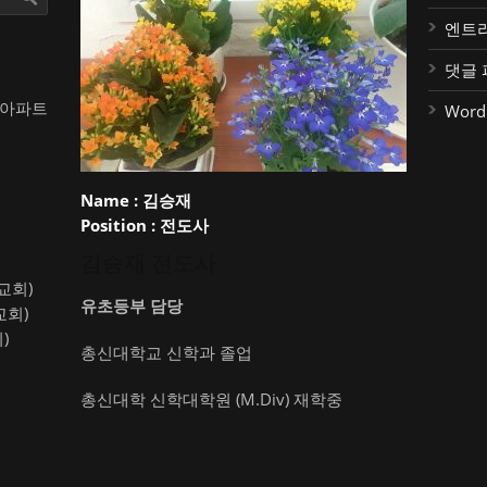
엔트
댓글 
대아파트
Word
Name :
김승재
Position :
전도사
김승재 전도사
약교회)
유초등부 담당
교회)
)
총신대학교 신학과 졸업
총신대학 신학대학원 (M.Div) 재학중