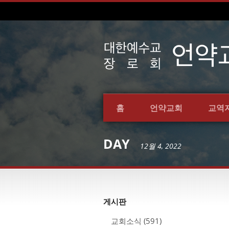
홈
언약교회
교역
DAY
12월 4, 2022
게시판
교회소식
(591)