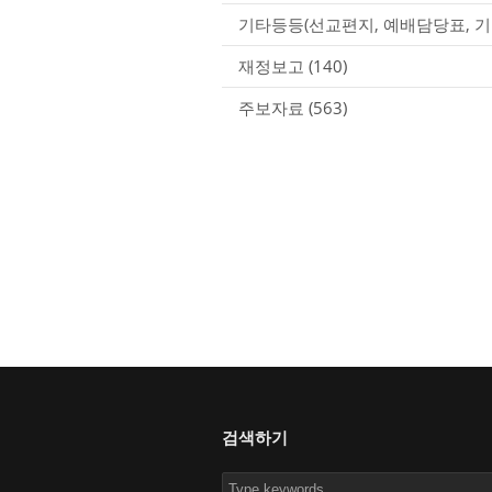
기타등등(선교편지, 예배담당표, 기
재정보고
(140)
주보자료
(563)
검색하기