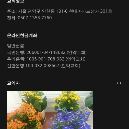
교회정보
주소: 서울 관악구 인헌동 181-6 현대아파트상가 301호
전화: 0507-1358-7760
온라인헌금계좌
일반헌금
국민은행: 206001-04-148682 (언약교회)
우리은행: 1005-901-708-982 (언약교회)
신한은행 100-032-008667 (언약교회)
교역자