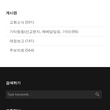
게시판
교회소식
(591)
기타등등(선교편지, 예배담당표, 기타)
(96)
재정보고
(141)
주보자료
(564)
검색하기