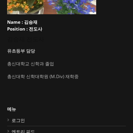
Name :
김승재
Position :
전도사
김승재 전도사
유초등부 담당
총신대학교 신학과 졸업
총신대학 신학대학원 (M.Div) 재학중
메뉴
로그인
엔트리 피드