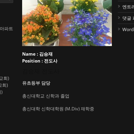
엔트
댓글 
대아파트
Word
Name :
김승재
Position :
전도사
김승재 전도사
약교회)
유초등부 담당
교회)
)
총신대학교 신학과 졸업
총신대학 신학대학원 (M.Div) 재학중