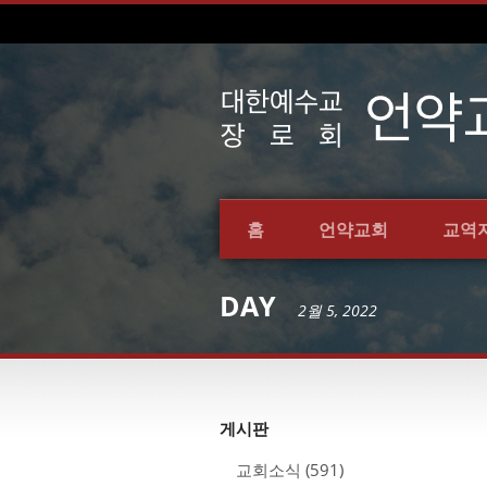
홈
언약교회
교역
DAY
2월 5, 2022
게시판
교회소식
(591)