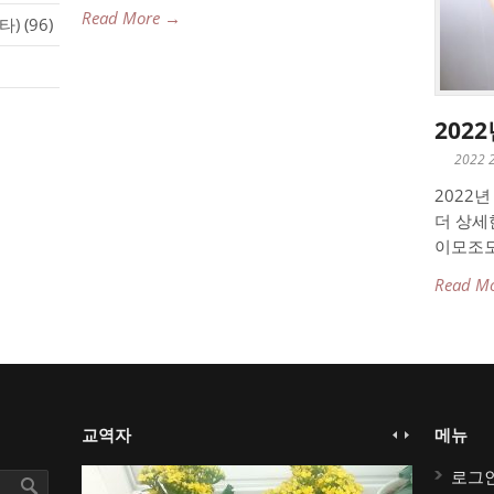
Read More →
타)
(96)
202
2022 
2022
더 상세
이모조모
Read M
교역자
메뉴
로그