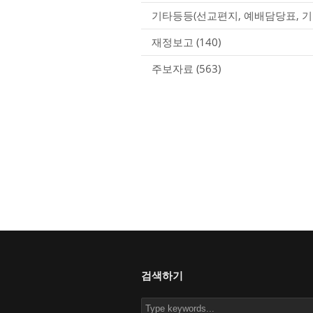
기타등등(선교편지, 예배담당표, 기
재정보고
(140)
주보자료
(563)
검색하기