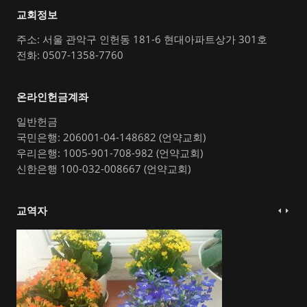
교회정보
주소: 서울 관악구 인헌동 181-6 현대아파트상가 301호
전화: 0507-1358-7760
온라인헌금계좌
일반헌금
국민은행: 206001-04-148682 (언약교회)
우리은행: 1005-901-708-982 (언약교회)
신한은행 100-032-008667 (언약교회)
교역자