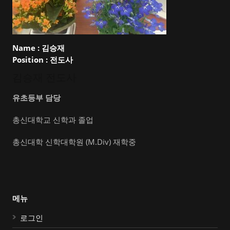
Name :
김승재
Position :
전도사
김승재 전도사
유초등부 담당
총신대학교 신학과 졸업
총신대학 신학대학원 (M.Div) 재학중
메뉴
로그인