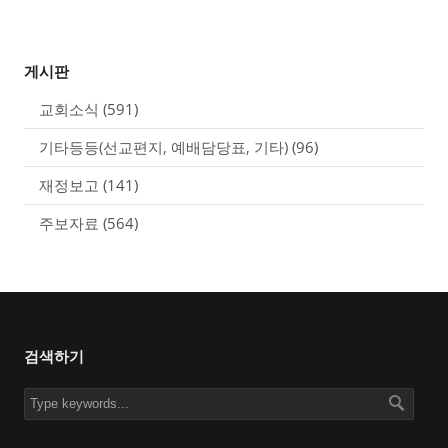
게시판
교회소식
(591)
기타등등(선교편지, 예배담당표, 기타)
(96)
재정보고
(141)
주보자료
(564)
검색하기