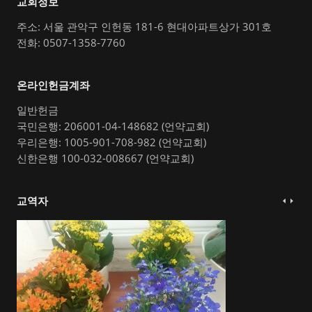
교회정보
주소: 서울 관악구 인헌동 181-6 현대아파트상가 301호
전화: 0507-1358-7760
온라인헌금계좌
일반헌금
국민은행: 206001-04-148682 (언약교회)
우리은행: 1005-901-708-982 (언약교회)
신한은행 100-032-008667 (언약교회)
교역자