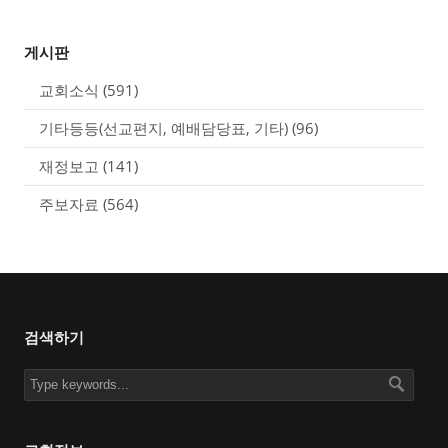
게시판
교회소식
(591)
기타등등(선교편지, 예배담당표, 기타)
(96)
재정보고
(141)
주보자료
(564)
검색하기