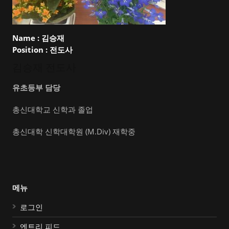
Name :
김승재
Position :
전도사
김승재 전도사
유초등부 담당
총신대학교 신학과 졸업
총신대학 신학대학원 (M.Div) 재학중
메뉴
로그인
엔트리 피드