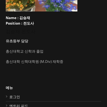
Name :
김승재
Position :
전도사
김승재 전도사
유초등부 담당
총신대학교 신학과 졸업
총신대학 신학대학원 (M.Div) 재학중
메뉴
로그인
엔트리 피드