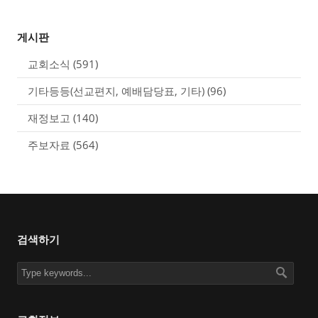
게시판
교회소식
(591)
기타등등(선교편지, 예배담당표, 기타)
(96)
재정보고
(140)
주보자료
(564)
검색하기