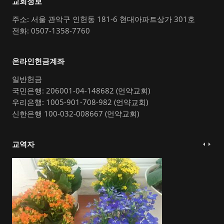
교회정보
주소: 서울 관악구 인헌동 181-6 현대아파트상가 301호
전화: 0507-1358-7760
온라인헌금계좌
일반헌금
국민은행: 206001-04-148682 (언약교회)
우리은행: 1005-901-708-982 (언약교회)
신한은행 100-032-008667 (언약교회)
교역자