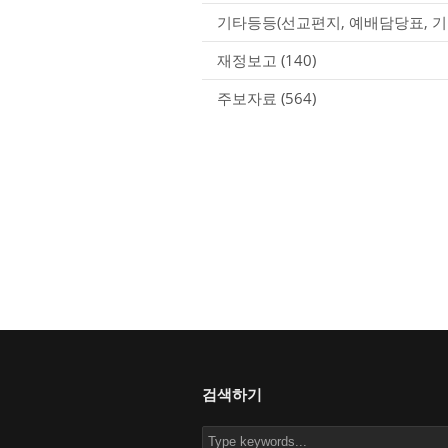
기타등등(선교편지, 예배담당표, 기
재정보고
(140)
주보자료
(564)
검색하기