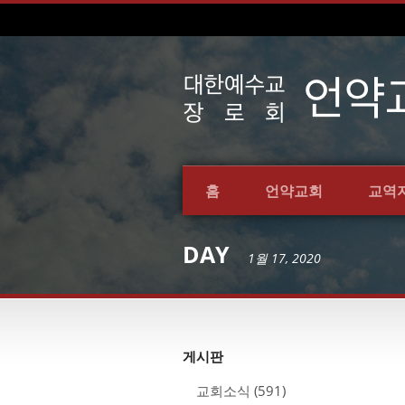
홈
언약교회
교역
DAY
1월 17, 2020
게시판
교회소식
(591)