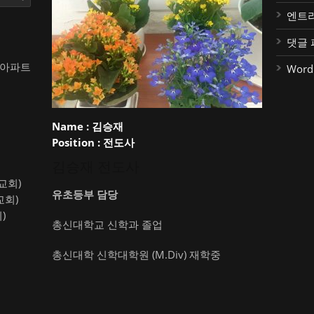
엔트
댓글 
대아파트
Word
Name :
김승재
Position :
전도사
김승재 전도사
약교회)
유초등부 담당
교회)
)
총신대학교 신학과 졸업
총신대학 신학대학원 (M.Div) 재학중