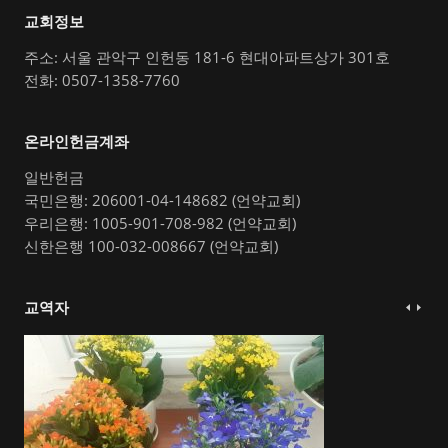
교회정보
주소: 서울 관악구 인헌동 181-6 현대아파트상가 301호
전화: 0507-1358-7760
온라인헌금계좌
일반헌금
국민은행: 206001-04-148682 (언약교회)
우리은행: 1005-901-708-982 (언약교회)
신한은행 100-032-008667 (언약교회)
교역자