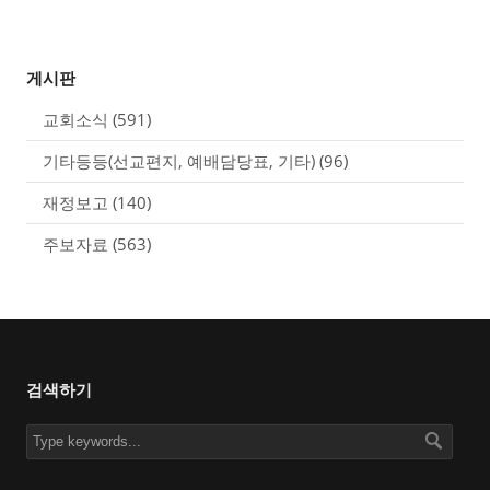
게시판
교회소식
(591)
기타등등(선교편지, 예배담당표, 기타)
(96)
재정보고
(140)
주보자료
(563)
검색하기