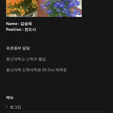
Name :
김승재
Position :
전도사
김승재 전도사
유초등부 담당
총신대학교 신학과 졸업
총신대학 신학대학원 (M.Div) 재학중
메뉴
로그인