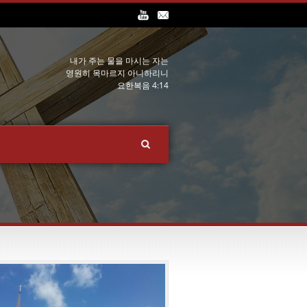
내가 주는 물을 마시는 자는
영원히 목마르지 아니하리니
요한복음 4:14