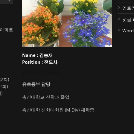
엔트
댓글 
대아파트
Word
Name :
김승재
Position :
전도사
김승재 전도사
약교회)
유초등부 담당
교회)
)
총신대학교 신학과 졸업
총신대학 신학대학원 (M.Div) 재학중