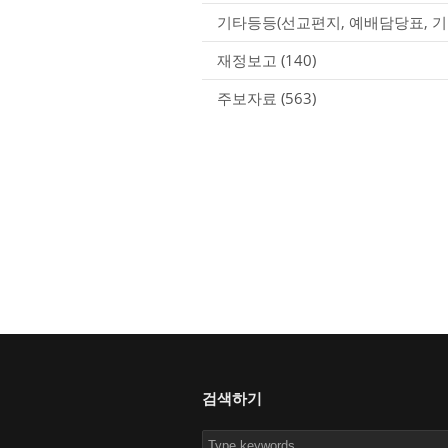
기타등등(선교편지, 예배담당표, 기
재정보고
(140)
주보자료
(563)
검색하기