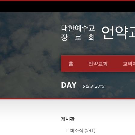
홈
언약교회
교역
DAY
6월 9, 2019
게시판
교회소식
(591)