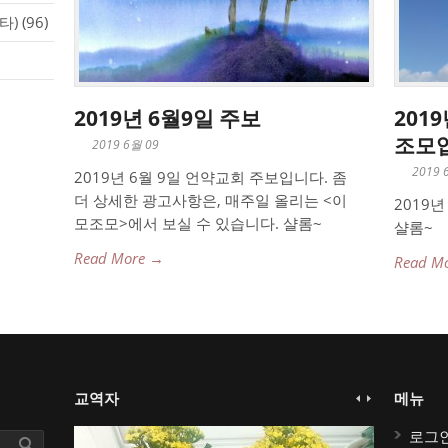
타)
(96)
2019년 6월9일 주보
201
조모
2019 6월 09
2019 
2019년 6월 9일 언약교회 주보입니다. 좀
더 상세한 광고사항은, 매주일 올리는 <이
2019
모조모>에서 보실 수 있습니다. 샬롬~
샬롬~
Read More →
Read M
교역자
메뉴
로그