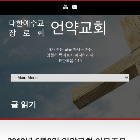
내가 주는 물을 마시는 자는
영원히 목마르지 아니하리니
요한복음 4:14
글 읽기