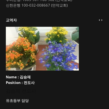
신한은행 100-032-008667 (언약교회)
교역자
Name :
김승재
Position :
전도사
김승재 전도사
유초등부 담당