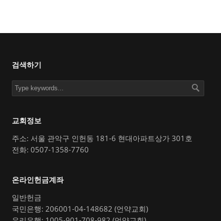
검색하기
교회정보
주소: 서울 관악구 인헌동 181-6 현대아파트상가 301호
전화: 0507-1358-7760
온라인헌금계좌
일반헌금
국민은행: 206001-04-148682 (언약교회)
우리은행: 1005-901-708-982 (언약교회)