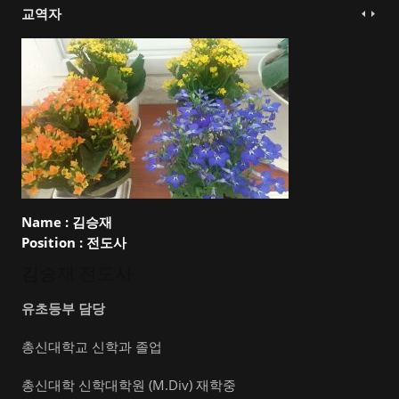
교역자
Name :
김승재
Position :
전도사
김승재 전도사
유초등부 담당
총신대학교 신학과 졸업
총신대학 신학대학원 (M.Div) 재학중