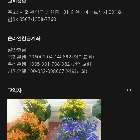
교회정보
주소: 서울 관악구 인헌동 181-6 현대아파트상가 301호
전화: 0507-1358-7760
온라인헌금계좌
일반헌금
국민은행: 206001-04-148682 (언약교회)
우리은행: 1005-901-708-982 (언약교회)
신한은행 100-032-008667 (언약교회)
교역자