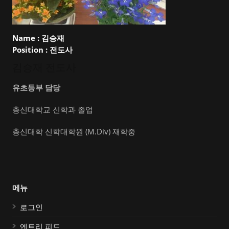
Name :
김승재
Position :
전도사
김승재 전도사
유초등부 담당
총신대학교 신학과 졸업
총신대학 신학대학원 (M.Div) 재학중
메뉴
로그인
엔트리 피드