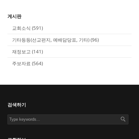
게시판
교회소식
(591)
기타등등(선교편지, 예배담당표, 기타)
(96)
재정보고
(141)
주보자료
(564)
검색하기