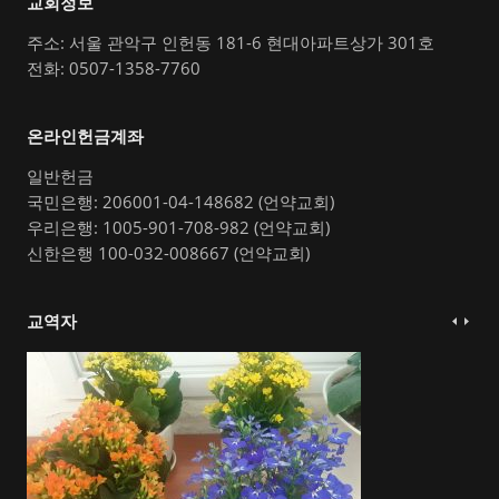
교회정보
주소: 서울 관악구 인헌동 181-6 현대아파트상가 301호
전화: 0507-1358-7760
온라인헌금계좌
일반헌금
국민은행: 206001-04-148682 (언약교회)
우리은행: 1005-901-708-982 (언약교회)
신한은행 100-032-008667 (언약교회)
교역자