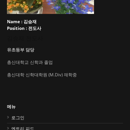
Name :
김승재
Position :
전도사
김승재 전도사
유초등부 담당
총신대학교 신학과 졸업
총신대학 신학대학원 (M.Div) 재학중
메뉴
로그인
엔트리 피드