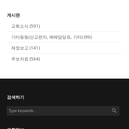
게시판
교회소식
(591)
기타등등(선교편지, 예배담당표, 기타)
(96)
재정보고
(141)
주보자료
(564)
검색하기