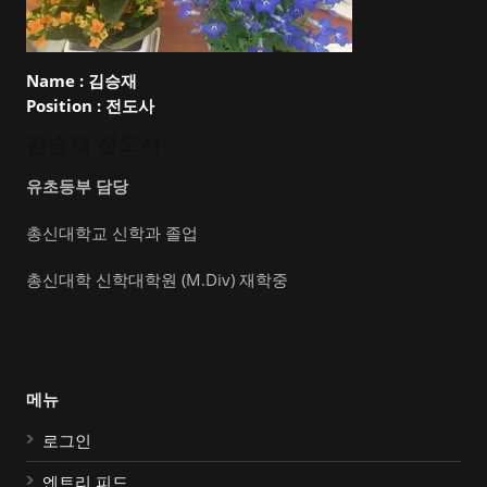
Name :
김승재
Position :
전도사
김승재 전도사
유초등부 담당
총신대학교 신학과 졸업
총신대학 신학대학원 (M.Div) 재학중
메뉴
로그인
엔트리 피드