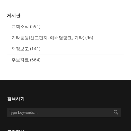
게시판
교회소식
(591)
기타등등(선교편지, 예배담당표, 기타)
(96)
재정보고
(141)
주보자료
(564)
검색하기