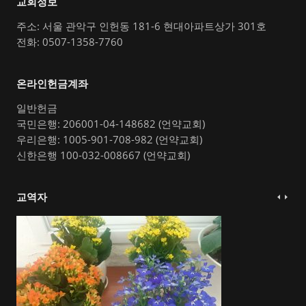
교회정보
주소: 서울 관악구 인헌동 181-6 현대아파트상가 301호
전화: 0507-1358-7760
온라인헌금계좌
일반헌금
국민은행: 206001-04-148682 (언약교회)
우리은행: 1005-901-708-982 (언약교회)
신한은행 100-032-008667 (언약교회)
교역자