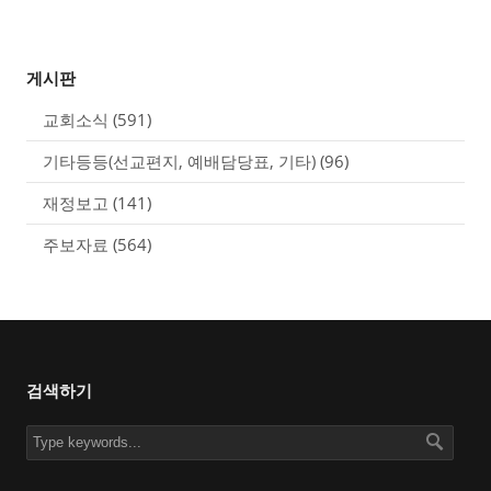
게시판
교회소식
(591)
기타등등(선교편지, 예배담당표, 기타)
(96)
재정보고
(141)
주보자료
(564)
검색하기