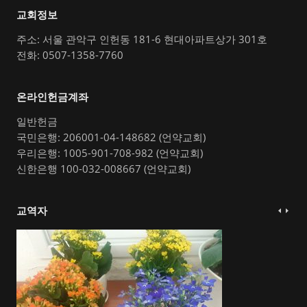
교회정보
주소: 서울 관악구 인헌동 181-6 현대아파트상가 301호
전화: 0507-1358-7760
온라인헌금계좌
일반헌금
국민은행: 206001-04-148682 (언약교회)
우리은행: 1005-901-708-982 (언약교회)
신한은행 100-032-008667 (언약교회)
교역자