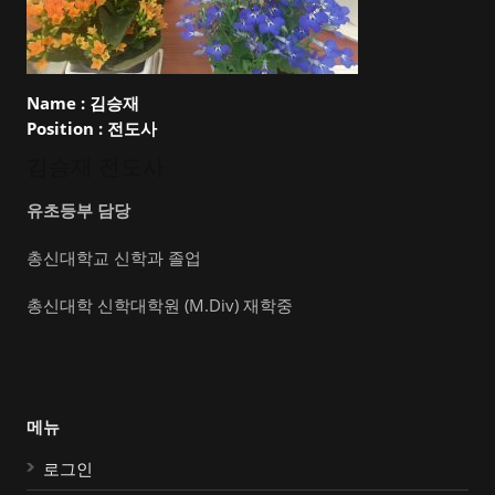
Name :
김승재
Position :
전도사
김승재 전도사
유초등부 담당
총신대학교 신학과 졸업
총신대학 신학대학원 (M.Div) 재학중
메뉴
로그인