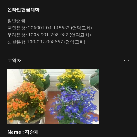
온라인헌금계좌
일반헌금
국민은행: 206001-04-148682 (언약교회)
우리은행: 1005-901-708-982 (언약교회)
신한은행 100-032-008667 (언약교회)
교역자
Name :
김승재