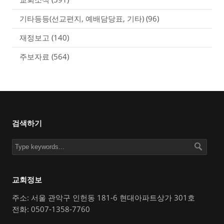
기타등등(선교편지, 예배담당표, 기타)
(96)
재정보고
(140)
주보자료
(564)
검색하기
교회정보
주소: 서울 관악구 인헌동 181-6 현대아파트상가 301호
전화: 0507-1358-7760