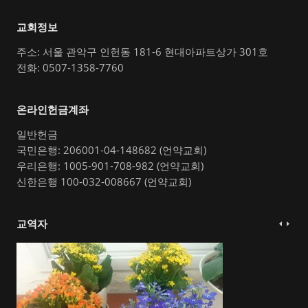
교회정보
주소: 서울 관악구 인헌동 181-6 현대아파트상가 301호
전화: 0507-1358-7760
온라인헌금계좌
일반헌금
국민은행: 206001-04-148682 (언약교회)
우리은행: 1005-901-708-982 (언약교회)
신한은행 100-032-008667 (언약교회)
교역자