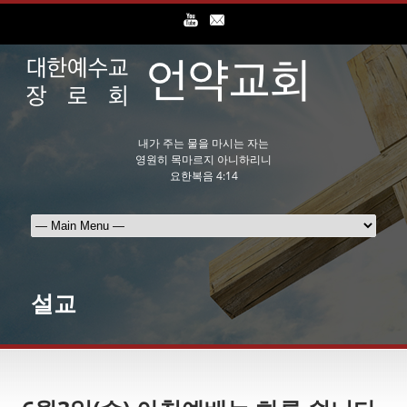
내가 주는 물을 마시는 자는
영원히 목마르지 아니하리니
요한복음 4:14
설교