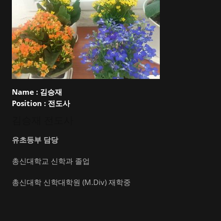
Name :
김승재
Position :
전도사
김승재 전도사
유초등부 담당
총신대학교 신학과 졸업
총신대학 신학대학원 (M.Div) 재학중