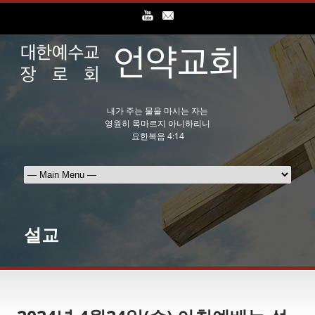
내가 주는 물을 마시는 자는
영원히 목마르지 아니하리니
요한복음 4:14
설교