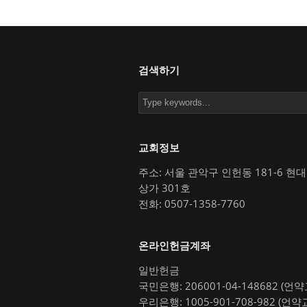
검색하기
교회정보
주소: 서울 관악구 인헌동 181-6 현
상가 301호
전화: 0507-1358-7760
온라인헌금계좌
일반헌금
국민은행: 206001-04-148682 (언
우리은행: 1005-901-708-982 (언약