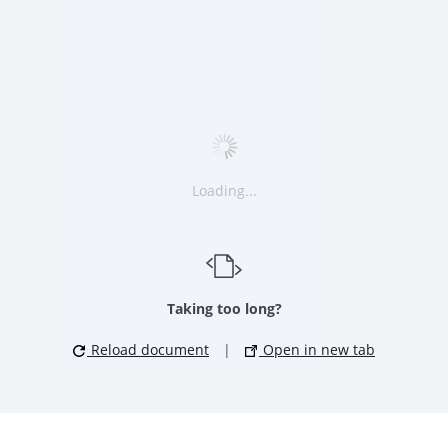
Loading...
Taking too long?
Reload document
|
Open in new tab