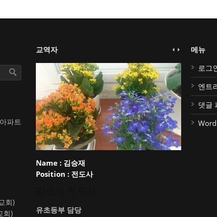
교역자
메뉴
로그
엔트
댓글 
대아파트
Word
Name :
김승재
Position :
전도사
김승재 전도사
약교회)
유초등부 담당
교회)