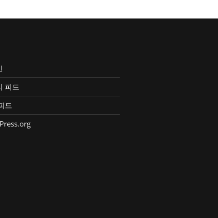
인
리 피드
피드
Press.org