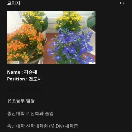
교역자
Name :
김승재
Position :
전도사
김승재 전도사
유초등부 담당
총신대학교 신학과 졸업
총신대학 신학대학원 (M.Div) 재학중