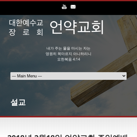
내가 주는 물을 마시는 자는
영원히 목마르지 아니하리니
요한복음 4:14
설교