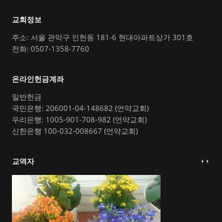
교회정보
주소: 서울 관악구 인헌동 181-6 현대아파트상가 301호
전화: 0507-1358-7760
온라인헌금계좌
일반헌금
국민은행: 206001-04-148682 (언약교회)
우리은행: 1005-901-708-982 (언약교회)
신한은행 100-032-008667 (언약교회)
교역자