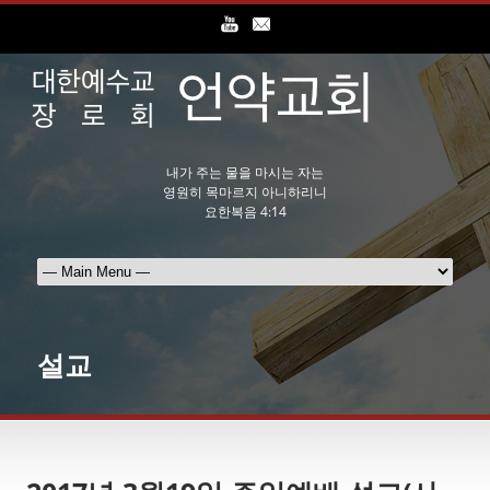
내가 주는 물을 마시는 자는
영원히 목마르지 아니하리니
요한복음 4:14
설교