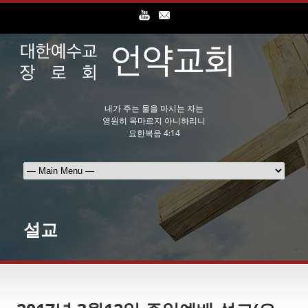
내가 주는 물을 마시는 자는
영원히 목마르지 아니하리니
요한복음 4:14
설교