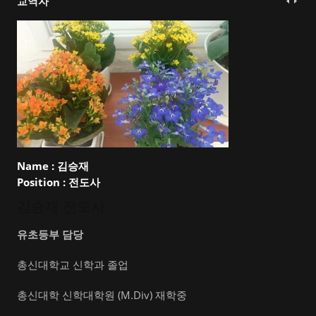
교역자
Name :
김승재
Position :
전도사
김승재 전도사
유초등부 담당
총신대학교 신학과 졸업
총신대학 신학대학원 (M.Div) 재학중