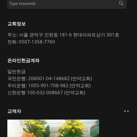
교회정보
주소: 서울 관악구 인헌동 181-6 현대아파트상가 301호
전화: 0507-1358-7760
온라인헌금계좌
일반헌금
국민은행: 206001-04-148682 (언약교회)
우리은행: 1005-901-708-982 (언약교회)
신한은행 100-032-008667 (언약교회)
교역자