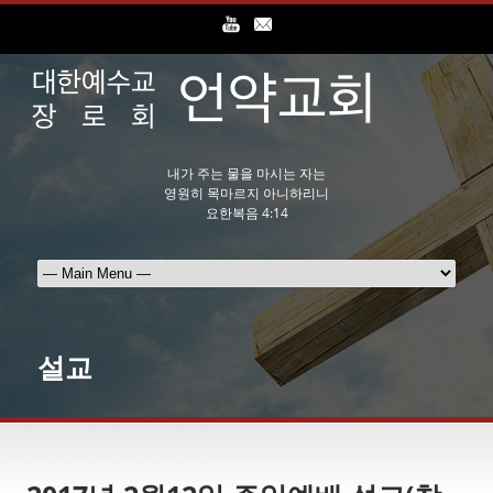
내가 주는 물을 마시는 자는
영원히 목마르지 아니하리니
요한복음 4:14
설교