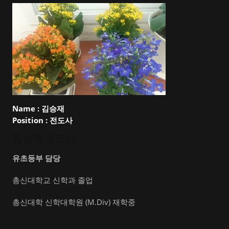
Name :
김승재
Position :
전도사
김승재 전도사
유초등부 담당
총신대학교 신학과 졸업
총신대학 신학대학원 (M.Div) 재학중