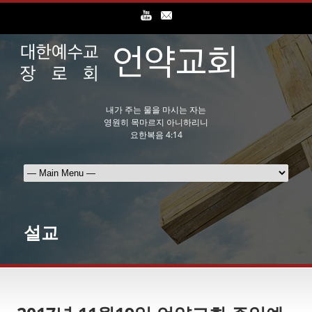
내가 주는 물을 마시는 자는
영원히 목마르지 아니하리니
요한복음 4:14
설교