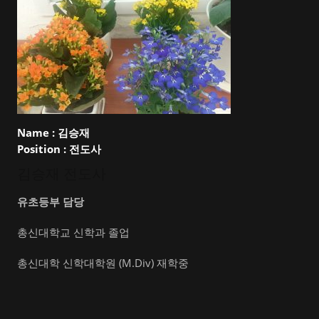
Name :
김승재
Position :
전도사
김승재 전도사
유초등부 담당
총신대학교 신학과 졸업
총신대학 신학대학원 (M.Div) 재학중