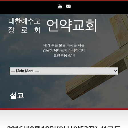
내가 주는 물을 마시는 자는
영원히 목마르지 아니하리니
요한복음 4:14
설교