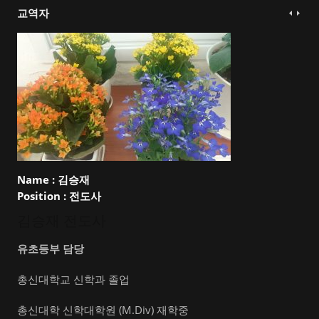
교역자
Name :
김승재
Position :
전도사
김승재 전도사
유초등부 담당
총신대학교 신학과 졸업
총신대학 신학대학원 (M.Div) 재학중