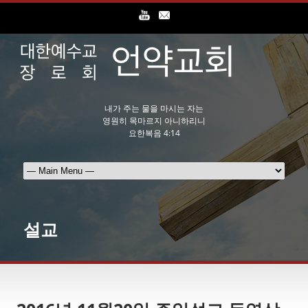
내가 주는 물을 마시는 자는
영원히 목마르지 아니하리니
요한복음 4:14
설교