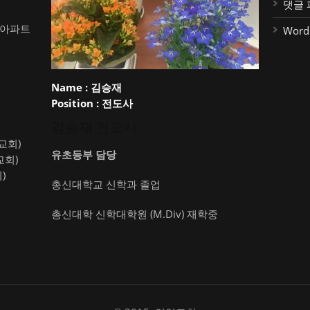
댓글 
대아파트
Word
Name :
김승재
Position :
전도사
김승재 전도사
약교회)
유초등부 담당
교회)
)
총신대학교 신학과 졸업
총신대학 신학대학원 (M.Div) 재학중