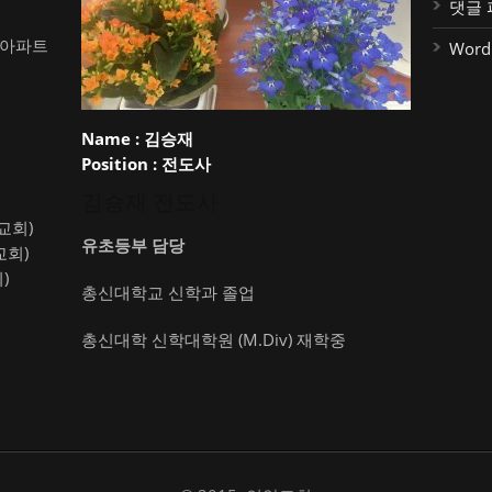
댓글 
대아파트
Word
Name :
김승재
Position :
전도사
김승재 전도사
약교회)
유초등부 담당
교회)
)
총신대학교 신학과 졸업
총신대학 신학대학원 (M.Div) 재학중