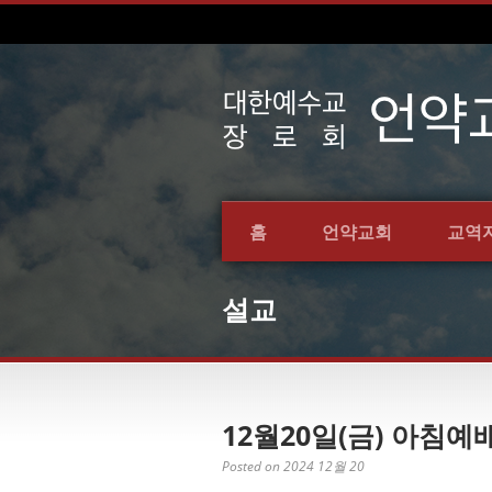
홈
언약교회
교역
설교
12월20일(금) 아침
Posted on 2024 12월 20