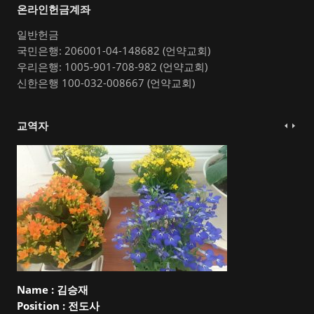
온라인헌금계좌
일반헌금
국민은행: 206001-04-148682 (언약교회)
우리은행: 1005-901-708-982 (언약교회)
신한은행 100-032-008667 (언약교회)
교역자
Name :
김승재
Position :
전도사