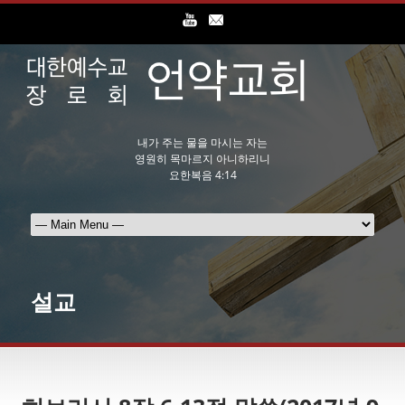
내가 주는 물을 마시는 자는
영원히 목마르지 아니하리니
요한복음 4:14
설교