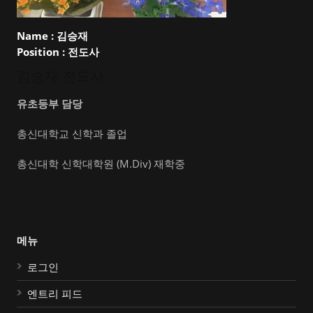
Name :
김승재
Position :
전도사
김승재 전도사
유초등부 담당
총신대학교 신학과 졸업
총신대학 신학대학원 (M.Div) 재학중
메뉴
로그인
엔트리 피드