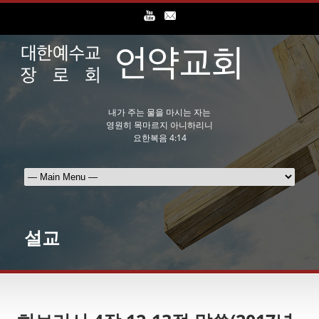
내가 주는 물을 마시는 자는
영원히 목마르지 아니하리니
요한복음 4:14
설교