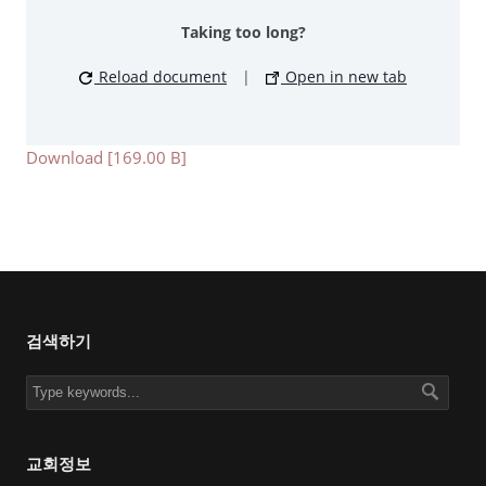
Taking too long?
Reload document
|
Open in new tab
Download [169.00 B]
검색하기
교회정보