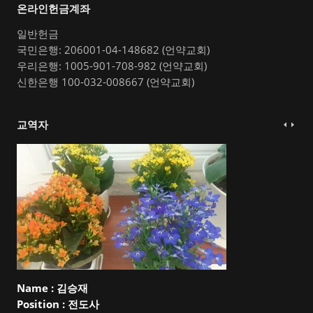
온라인헌금계좌
일반헌금
국민은행: 206001-04-148682 (언약교회)
우리은행: 1005-901-708-982 (언약교회)
신한은행 100-032-008667 (언약교회)
교역자
Name :
김승재
Position :
전도사