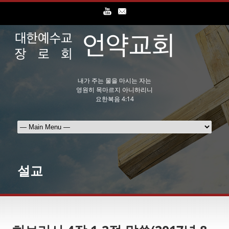
내가 주는 물을 마시는 자는
영원히 목마르지 아니하리니
요한복음 4:14
설교