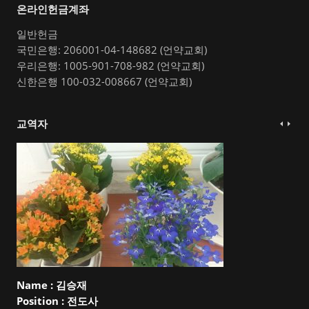
온라인헌금계좌
일반헌금
국민은행: 206001-04-148682 (언약교회)
우리은행: 1005-901-708-982 (언약교회)
신한은행 100-032-008667 (언약교회)
교역자
Name :
김승재
Position :
전도사