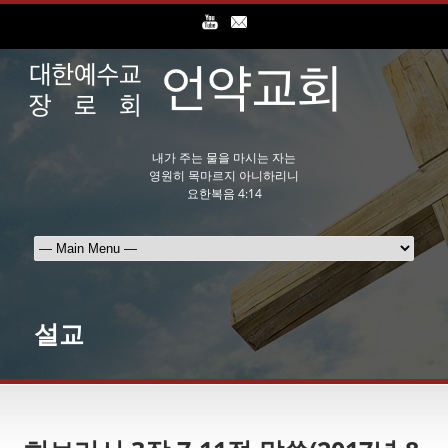
내가 주는 물을 마시는 자는
영원히 목마르지 아니하리니
요한복음 4:14
설교