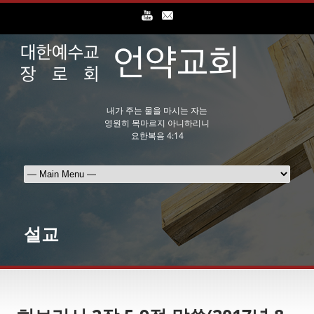
내가 주는 물을 마시는 자는
영원히 목마르지 아니하리니
요한복음 4:14
설교