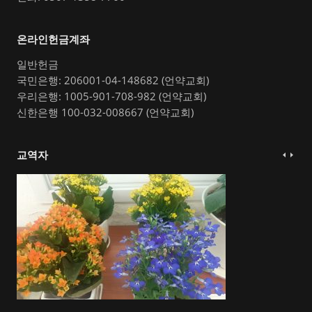
온라인헌금계좌
일반헌금
국민은행: 206001-04-148682 (언약교회)
우리은행: 1005-901-708-982 (언약교회)
신한은행 100-032-008667 (언약교회)
교역자