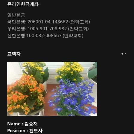
온라인헌금계좌
일반헌금
국민은행: 206001-04-148682 (언약교회)
우리은행: 1005-901-708-982 (언약교회)
신한은행 100-032-008667 (언약교회)
교역자
Name :
김승재
Position :
전도사