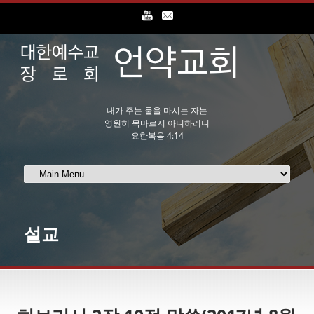
내가 주는 물을 마시는 자는
영원히 목마르지 아니하리니
요한복음 4:14
설교