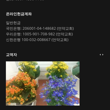
온라인헌금계좌
일반헌금
국민은행: 206001-04-148682 (언약교회)
우리은행: 1005-901-708-982 (언약교회)
신한은행 100-032-008667 (언약교회)
교역자