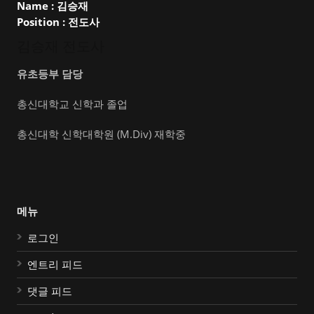
Name :
김승재
Position :
전도사
김승재 전도사
유초등부 담당
총신대학교 신학과 졸업
총신대학 신학대학원 (M.Div) 재학중
메뉴
로그인
엔트리 피드
댓글 피드