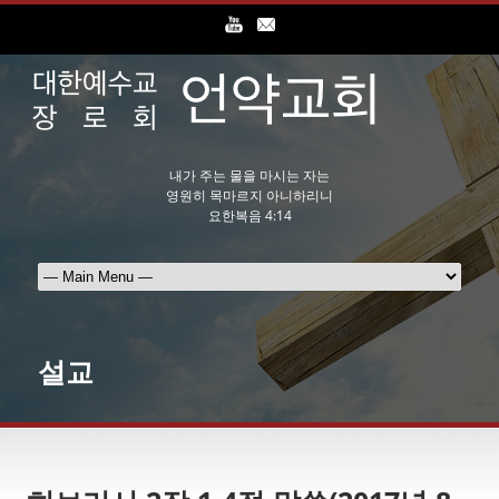
내가 주는 물을 마시는 자는
영원히 목마르지 아니하리니
요한복음 4:14
설교