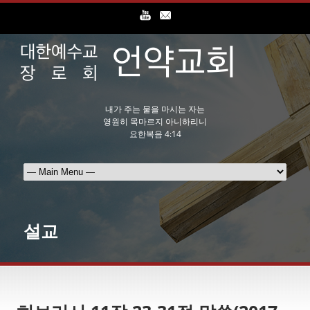
내가 주는 물을 마시는 자는
영원히 목마르지 아니하리니
요한복음 4:14
설교