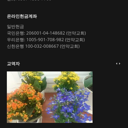
온라인헌금계좌
일반헌금
국민은행: 206001-04-148682 (언약교회)
우리은행: 1005-901-708-982 (언약교회)
신한은행 100-032-008667 (언약교회)
교역자