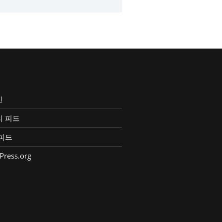
인
리 피드
피드
Press.org