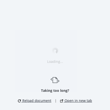
Loading...
Taking too long?
Reload document
|
Open in new tab