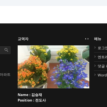
교역자
메뉴
로그
엔트
댓글 
대아파트
Word
Name :
김승재
Position :
전도사