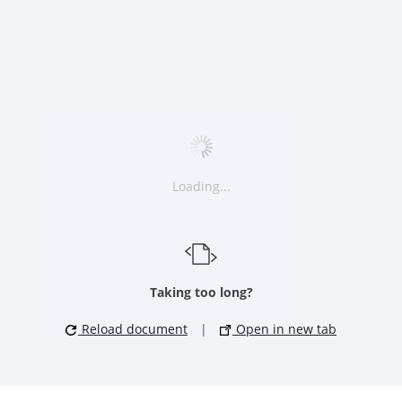
Loading...
Taking too long?
Reload document
|
Open in new tab