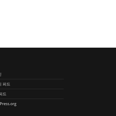
인
리 피드
피드
Press.org