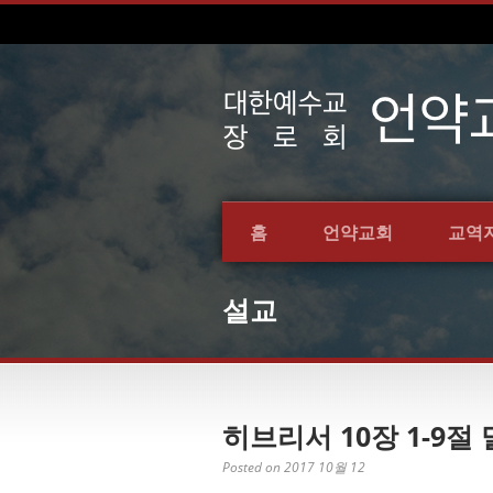
홈
언약교회
교역
설교
히브리서 10장 1-9절 
Posted on 2017 10월 12