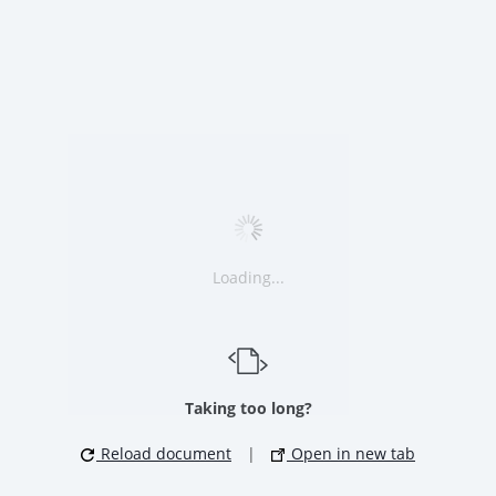
Loading...
Taking too long?
Reload document
|
Open in new tab