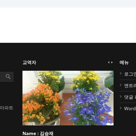
교역자
메뉴
로그
엔트
댓글 
대아파트
Word
Name :
김승재