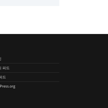
인
리 피드
피드
Press.org