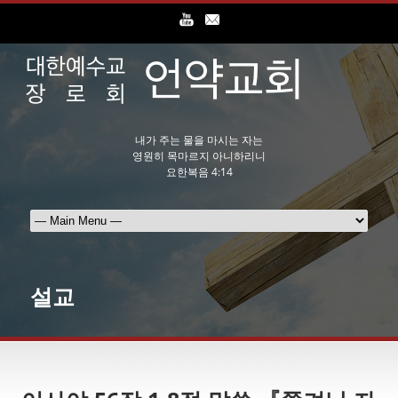
내가 주는 물을 마시는 자는
영원히 목마르지 아니하리니
요한복음 4:14
설교