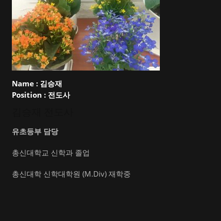
Name :
김승재
Position :
전도사
김승재 전도사
유초등부 담당
총신대학교 신학과 졸업
총신대학 신학대학원 (M.Div) 재학중